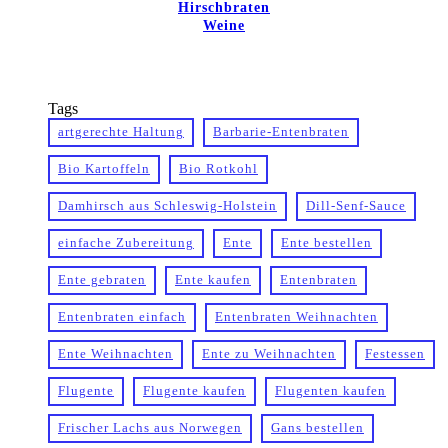
Hirschbraten
Weine
Tags
artgerechte Haltung
Barbarie-Entenbraten
Bio Kartoffeln
Bio Rotkohl
Damhirsch aus Schleswig-Holstein
Dill-Senf-Sauce
einfache Zubereitung
Ente
Ente bestellen
Ente gebraten
Ente kaufen
Entenbraten
Entenbraten einfach
Entenbraten Weihnachten
Ente Weihnachten
Ente zu Weihnachten
Festessen
Flugente
Flugente kaufen
Flugenten kaufen
Frischer Lachs aus Norwegen
Gans bestellen