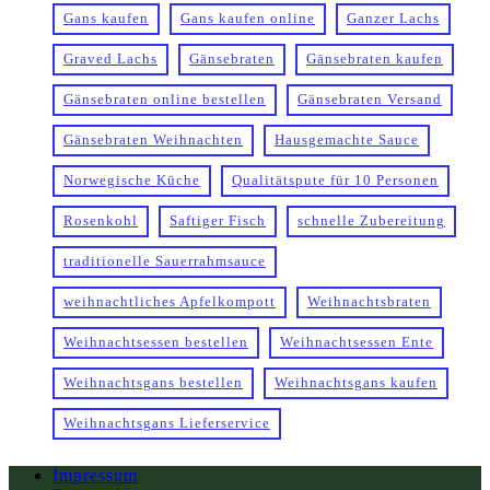
Gans kaufen
Gans kaufen online
Ganzer Lachs
Graved Lachs
Gänsebraten
Gänsebraten kaufen
Gänsebraten online bestellen
Gänsebraten Versand
Gänsebraten Weihnachten
Hausgemachte Sauce
Norwegische Küche
Qualitätspute für 10 Personen
Rosenkohl
Saftiger Fisch
schnelle Zubereitung
traditionelle Sauerrahmsauce
weihnachtliches Apfelkompott
Weihnachtsbraten
Weihnachtsessen bestellen
Weihnachtsessen Ente
Weihnachtsgans bestellen
Weihnachtsgans kaufen
Weihnachtsgans Lieferservice
Impressum