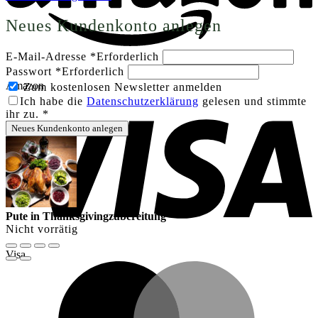
Neues Kundenkonto anlegen
E-Mail-Adresse
*
Erforderlich
Passwort
*
Erforderlich
Amazon
Zum kostenlosen Newsletter anmelden
Ich habe die
Datenschutzerklärung
gelesen und stimmte
ihr zu.
*
Neues Kundenkonto anlegen
Pute in Thanksgivingzubereitung
Nicht vorrätig
Visa