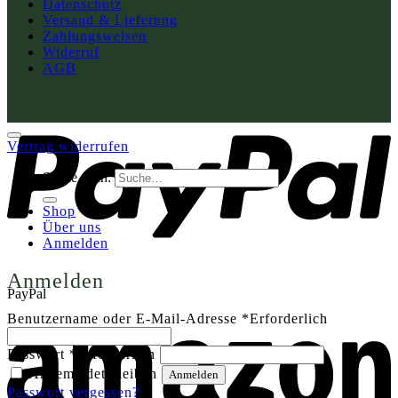
Datenschutz
Versand & Lieferung
Zahlungsweisen
Widerruf
AGB
Vertrag widerrufen
Suche nach:
Shop
Über uns
Anmelden
Anmelden
PayPal
Benutzername oder E-Mail-Adresse
*
Erforderlich
Passwort
*
Erforderlich
Angemeldet bleiben
Anmelden
Passwort vergessen?