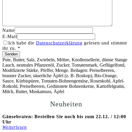
Name
E-Mail
Ich habe die
Datenschutzerklärung
gelesen und stimmte
ihr zu.
*
Pute, Butter, Salz, Zwiebeln, Möhre, Knollensellerie, dünne Stange
Lauch, neutrales Pflanzenöl, Zucker, Tomatenmark, Geflügelfond,
Modifizierte Stärke, Pfeffer, Menge. Beilagen: Preiselbeeren,
brauner Zucker, säuerliche Äpfel (z. B. Boskop), Bio-Orange,
Sauce, Kürbispüree, Tomaten-Bohnengemüse, Rosenkohl, Apfel-
Rotkohl, Preiselbeeren, Gedünstete Bohnenkerne, Kartoffelgratin,
Milch, Butter, Muskatnuss, Äpfel
Neuheiten
Gänsebraten: Bestellen Sie noch bis zum 22.12. / 12:00
Uhr
Weiterlesen