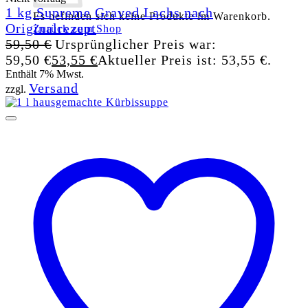
1 kg Supreme Graved Lachs nach
Es befinden sich keine Produkte im Warenkorb.
Originalrezept
Zurück zum Shop
59,50
€
Ursprünglicher Preis war:
59,50 €
53,55
€
Aktueller Preis ist: 53,55 €.
Enthält 7% Mwst.
Versand
zzgl.