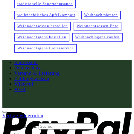
traditionelle Sauerrahmsauce
weihnachtliches Apfelkompott
Weihnachtsbraten
Weihnachtsessen bestellen
Weihnachtsessen Ente
Weihnachtsgans bestellen
Weihnachtsgans kaufen
Weihnachtsgans Lieferservice
Impressum
Datenschutz
Versand & Lieferung
Zahlungsweisen
Widerruf
AGB
Vertrag widerrufen
Suche nach: