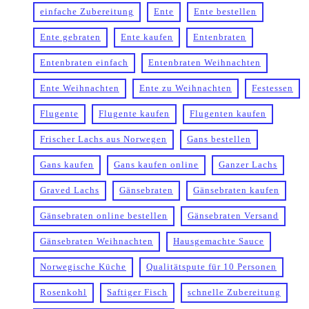
einfache Zubereitung
Ente
Ente bestellen
Ente gebraten
Ente kaufen
Entenbraten
Entenbraten einfach
Entenbraten Weihnachten
Ente Weihnachten
Ente zu Weihnachten
Festessen
Flugente
Flugente kaufen
Flugenten kaufen
Frischer Lachs aus Norwegen
Gans bestellen
Gans kaufen
Gans kaufen online
Ganzer Lachs
Graved Lachs
Gänsebraten
Gänsebraten kaufen
Gänsebraten online bestellen
Gänsebraten Versand
Gänsebraten Weihnachten
Hausgemachte Sauce
Norwegische Küche
Qualitätspute für 10 Personen
Rosenkohl
Saftiger Fisch
schnelle Zubereitung