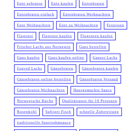
Ente gebraten
Ente kaufen
Entenbraten
Entenbraten einfach
Entenbraten Weihnachten
Ente Weihnachten
Ente zu Weihnachten
Festessen
Flugente
Flugente kaufen
Flugenten kaufen
Frischer Lachs aus Norwegen
Gans bestellen
Gans kaufen
Gans kaufen online
Ganzer Lachs
Graved Lachs
Gänsebraten
Gänsebraten kaufen
Gänsebraten online bestellen
Gänsebraten Versand
Gänsebraten Weihnachten
Hausgemachte Sauce
Norwegische Küche
Qualitätspute für 10 Personen
Rosenkohl
Saftiger Fisch
schnelle Zubereitung
traditionelle Sauerrahmsauce