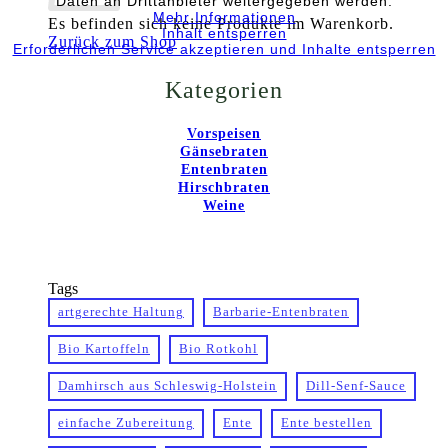
Daten an Drittanbieter weitergegeben werden.
Mehr Informationen
Es befinden sich keine Produkte im Warenkorb.
Inhalt entsperren
Zurück zum Shop
Erforderlichen Service akzeptieren und Inhalte entsperren
Kategorien
Vorspeisen
Gänsebraten
Entenbraten
Hirschbraten
Weine
Tags
artgerechte Haltung
Barbarie-Entenbraten
Bio Kartoffeln
Bio Rotkohl
Damhirsch aus Schleswig-Holstein
Dill-Senf-Sauce
einfache Zubereitung
Ente
Ente bestellen