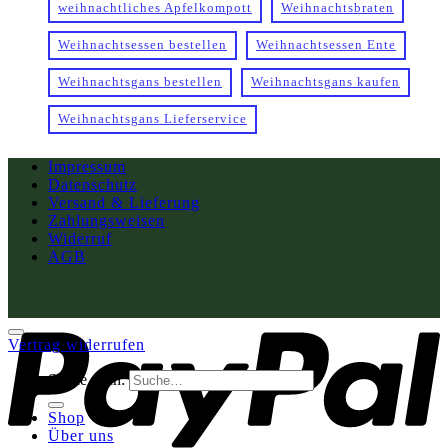
weihnachtliches Apfelkompott
Weihnachtsbraten
Weihnachtsessen bestellen
Weihnachtsessen Ente
Weihnachtsgans bestellen
Weihnachtsgans kaufen
Weihnachtsgans Lieferservice
Impressum
Datenschutz
Versand & Lieferung
Zahlungsweisen
Widerruf
AGB
Vertrag widerrufen
Suche nach:
Shop
Über uns