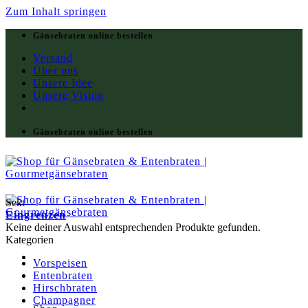
Zum Inhalt springen
Gänsebraten online bestellen
Versand
Über uns
Unsere Idee
Unsere Vision
Gänsebraten online bestellen
Sekt
Eingrenzen
Keine deiner Auswahl entsprechenden Produkte gefunden.
Kategorien
Vorspeisen
Entenbraten
Hirschbraten
Champagner