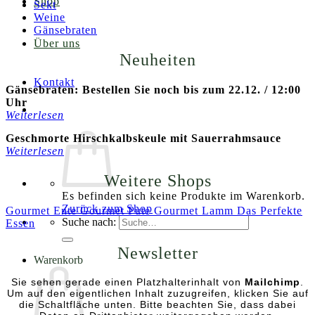
Shop
Sekt
Weine
Gänsebraten
Über uns
Neuheiten
Kontakt
Gänsebraten: Bestellen Sie noch bis zum 22.12. / 12:00
Uhr
Weiterlesen
Geschmorte Hirschkalbskeule mit Sauerrahmsauce
Weiterlesen
Weitere Shops
Es befinden sich keine Produkte im Warenkorb.
Zurück zum Shop
Gourmet Ente
Gourmet Pute
Gourmet Lamm
Das Perfekte
Suche nach:
Essen
Newsletter
Warenkorb
Sie sehen gerade einen Platzhalterinhalt von
Mailchimp
.
Um auf den eigentlichen Inhalt zuzugreifen, klicken Sie auf
die Schaltfläche unten. Bitte beachten Sie, dass dabei