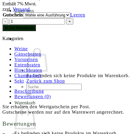
20,00 €
Enthält 7% Mwst.
zzgl.
Versand
bis
Über uns
Gutschein
Leeren
120,00 €
Wertgutschein
Menge
Kontakt
In den Warenkorb
Kategorien
Weine
Gänsebraten
Vorspeisen
Entenbraten
Hirschbraten
Champagner
Es befinden sich keine Produkte im Warenkorb.
Sekt
Zurück zum Shop
Suche
Beschreibung
nach:
Bewertungen (0)
Warenkorb
Sie erhalten den Wertgutschein per Post.
Gutscheine werden nur auf den Warenwert angerechnet.
Bewertungen
Es befinden sich keine Produkte im Warenkorb.