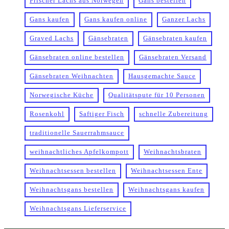
Frischer Lachs aus Norwegen
Gans bestellen
Gans kaufen
Gans kaufen online
Ganzer Lachs
Graved Lachs
Gänsebraten
Gänsebraten kaufen
Gänsebraten online bestellen
Gänsebraten Versand
Gänsebraten Weihnachten
Hausgemachte Sauce
Norwegische Küche
Qualitätspute für 10 Personen
Rosenkohl
Saftiger Fisch
schnelle Zubereitung
traditionelle Sauerrahmsauce
weihnachtliches Apfelkompott
Weihnachtsbraten
Weihnachtsessen bestellen
Weihnachtsessen Ente
Weihnachtsgans bestellen
Weihnachtsgans kaufen
Weihnachtsgans Lieferservice