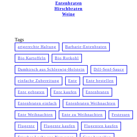
Entenbraten
Hirschbraten
Weine
Tags
artgerechte Haltung
Barbarie-Entenbraten
Bio Kartoffeln
Bio Rotkohl
Damhirsch aus Schleswig-Holstein
Dill-Senf-Sauce
einfache Zubereitung
Ente
Ente bestellen
Ente gebraten
Ente kaufen
Entenbraten
Entenbraten einfach
Entenbraten Weihnachten
Ente Weihnachten
Ente zu Weihnachten
Festessen
Flugente
Flugente kaufen
Flugenten kaufen