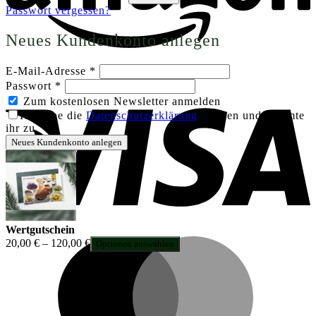
Passwort vergessen?
Neues Kundenkonto anlegen
Erforderlich
E-Mail-Adresse
*
Erforderlich
Passwort
*
V
Zum kostenlosen Newsletter anmelden
Ich habe die
Datenschutzerklärung
gelesen und stimmte
ihr zu.
*
Neues Kundenkonto anlegen
Wertgutschein
Preisspanne:
M
20,00
€
–
120,00
€
Optionen auswählen
20,00 €
bis
120,00 €