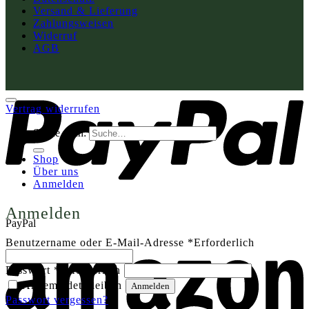
Versand & Lieferung
Zahlungsweisen
Widerruf
AGB
Vertrag widerrufen
Suche nach:
Shop
Über uns
Anmelden
Anmelden
PayPal
Benutzername oder E-Mail-Adresse
*
Erforderlich
Passwort
*
Erforderlich
Angemeldet bleiben
Anmelden
Passwort vergessen?