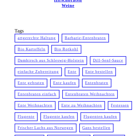
Hirschbraten
Weine
Tags
artgerechte Haltung
Barbarie-Entenbraten
Bio Kartoffeln
Bio Rotkohl
Damhirsch aus Schleswig-Holstein
Dill-Senf-Sauce
einfache Zubereitung
Ente
Ente bestellen
Ente gebraten
Ente kaufen
Entenbraten
Entenbraten einfach
Entenbraten Weihnachten
Ente Weihnachten
Ente zu Weihnachten
Festessen
Flugente
Flugente kaufen
Flugenten kaufen
Frischer Lachs aus Norwegen
Gans bestellen