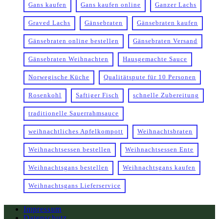
Gans kaufen
Gans kaufen online
Ganzer Lachs
Graved Lachs
Gänsebraten
Gänsebraten kaufen
Gänsebraten online bestellen
Gänsebraten Versand
Gänsebraten Weihnachten
Hausgemachte Sauce
Norwegische Küche
Qualitätspute für 10 Personen
Rosenkohl
Saftiger Fisch
schnelle Zubereitung
traditionelle Sauerrahmsauce
weihnachtliches Apfelkompott
Weihnachtsbraten
Weihnachtsessen bestellen
Weihnachtsessen Ente
Weihnachtsgans bestellen
Weihnachtsgans kaufen
Weihnachtsgans Lieferservice
Impressum
Datenschutz