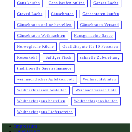
Gans kaufen
Gans kaufen online
Ganzer Lachs
Graved Lachs
Gänsebraten
Gänsebraten kaufen
Gänsebraten online bestellen
Gänsebraten Versand
Gänsebraten Weihnachten
Hausgemachte Sauce
Norwegische Küche
Qualitätspute für 10 Personen
Rosenkohl
Saftiger Fisch
schnelle Zubereitung
traditionelle Sauerrahmsauce
weihnachtliches Apfelkompott
Weihnachtsbraten
Weihnachtsessen bestellen
Weihnachtsessen Ente
Weihnachtsgans bestellen
Weihnachtsgans kaufen
Weihnachtsgans Lieferservice
Impressum
Datenschutz