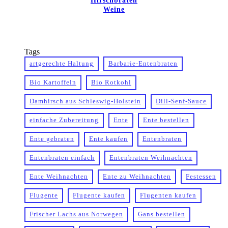
Hirschbraten
Weine
Tags
artgerechte Haltung
Barbarie-Entenbraten
Bio Kartoffeln
Bio Rotkohl
Damhirsch aus Schleswig-Holstein
Dill-Senf-Sauce
einfache Zubereitung
Ente
Ente bestellen
Ente gebraten
Ente kaufen
Entenbraten
Entenbraten einfach
Entenbraten Weihnachten
Ente Weihnachten
Ente zu Weihnachten
Festessen
Flugente
Flugente kaufen
Flugenten kaufen
Frischer Lachs aus Norwegen
Gans bestellen