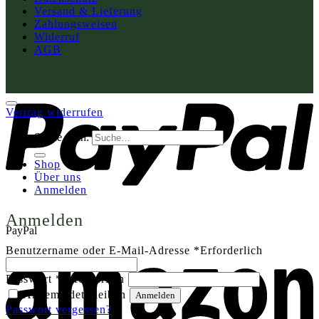
Versand & Lieferung
Zahlungsweisen
Widerruf
AGB
Vertrag widerrufen
Suche nach:
Shop
Über uns
Anmelden
Anmelden
PayPal
Benutzername oder E-Mail-Adresse
*
Erforderlich
Passwort
*
Erforderlich
Angemeldet bleiben
Anmelden
Passwort vergessen?