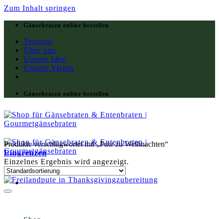
Zum Inhalt springen
Gänsebraten online bestellen
Versand
Über uns
Unsere Idee
Unsere Vision
Gänsebraten online bestellen
Produkte verschlagwortet mit „Pute zu Weihnachten“
Eingrenzen
Einzelnes Ergebnis wird angezeigt.