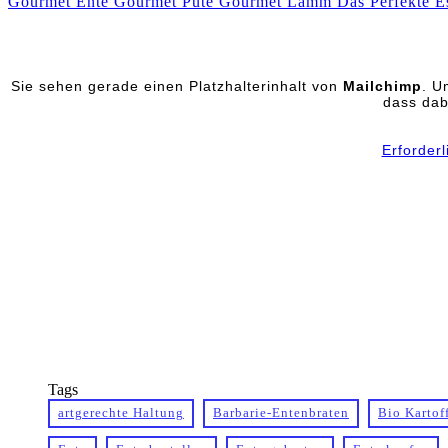
Gourmet Ente
Gourmet Pute
Gourmet Lamm
Das Perfekte E
Sie sehen gerade einen Platzhalterinhalt von
Mailchimp
. U
dass dab
Erforder
Tags
artgerechte Haltung
Barbarie-Entenbraten
Bio Kartof