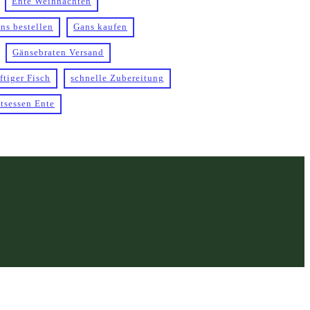
Ente Weihnachten
ns bestellen
Gans kaufen
Gänsebraten Versand
ftiger Fisch
schnelle Zubereitung
tsessen Ente