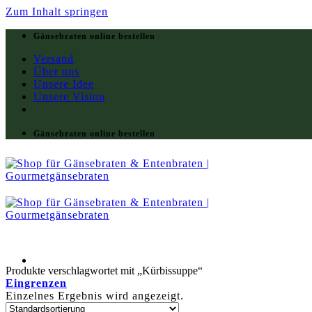
Zum Inhalt springen
Gänsebraten online bestellen
Versand
Über uns
Unsere Idee
Unsere Vision
Gänsebraten online bestellen
Produkte verschlagwortet mit „Kürbissuppe“
Eingrenzen
Einzelnes Ergebnis wird angezeigt.