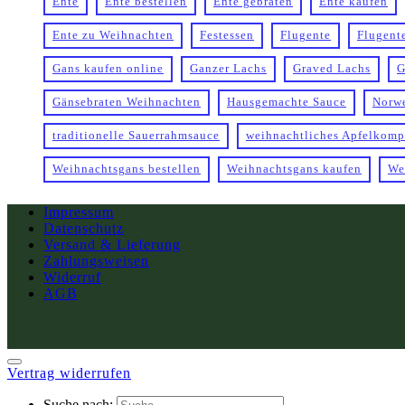
Ente
Ente bestellen
Ente gebraten
Ente kaufen
Ente zu Weihnachten
Festessen
Flugente
Flugent
Gans kaufen online
Ganzer Lachs
Graved Lachs
G
Gänsebraten Weihnachten
Hausgemachte Sauce
Norw
traditionelle Sauerrahmsauce
weihnachtliches Apfelkomp
Weihnachtsgans bestellen
Weihnachtsgans kaufen
We
Impressum
Datenschutz
Versand & Lieferung
Zahlungsweisen
Widerruf
AGB
Vertrag widerrufen
Suche nach: