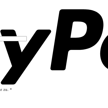
r zu.
*