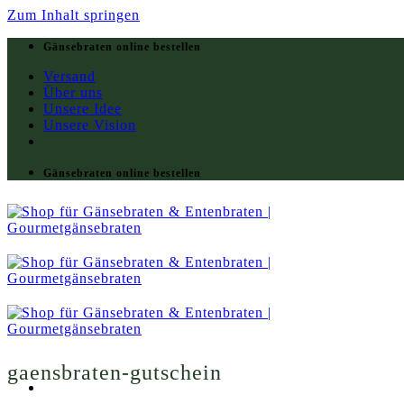
Zum Inhalt springen
Gänsebraten online bestellen
Versand
Über uns
Unsere Idee
Unsere Vision
Gänsebraten online bestellen
gaensbraten-gutschein