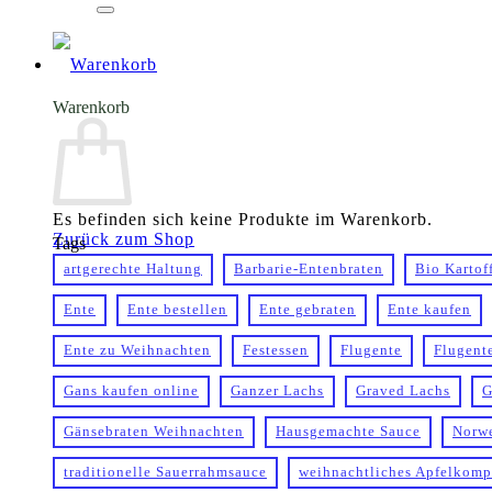
Warenkorb
Es befinden sich keine Produkte im Warenkorb.
Zurück zum Shop
Tags
artgerechte Haltung
Barbarie-Entenbraten
Bio Kartof
Ente
Ente bestellen
Ente gebraten
Ente kaufen
Ente zu Weihnachten
Festessen
Flugente
Flugent
Gans kaufen online
Ganzer Lachs
Graved Lachs
G
Gänsebraten Weihnachten
Hausgemachte Sauce
Norw
traditionelle Sauerrahmsauce
weihnachtliches Apfelkomp