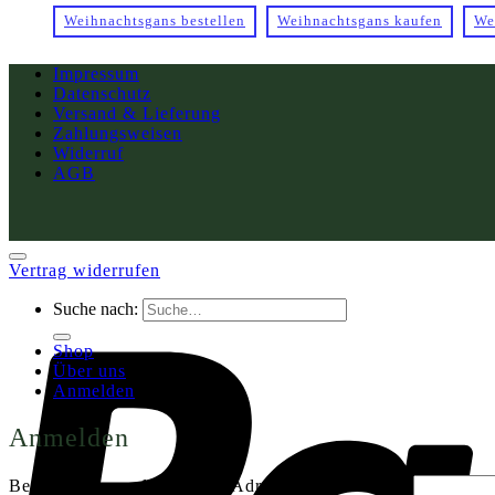
Weihnachtsgans bestellen
Weihnachtsgans kaufen
We
Impressum
Datenschutz
Versand & Lieferung
Zahlungsweisen
Widerruf
AGB
Vertrag widerrufen
Suche nach:
Shop
Über uns
Anmelden
Anmelden
Benutzername oder E-Mail-Adresse
*
Erforderlich