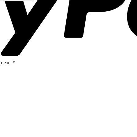
r zu.
*