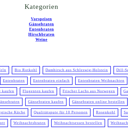
Kategorien
Vorspeisen
Gänsebraten
Entenbraten
Hirschbraten
Weine
feln
Bio Rotkohl
Damhirsch aus Schleswig-Holstein
Dill-S
Entenbraten
Entenbraten einfach
Entenbraten Weihnachten
e kaufen
Flugenten kaufen
Frischer Lachs aus Norwegen
Ga
änsebraten
Gänsebraten kaufen
Gänsebraten online bestellen
egische Küche
Qualitätspute für 10 Personen
Rosenkohl
Sa
ott
Weihnachtsbraten
Weihnachtsessen bestellen
Weihnach