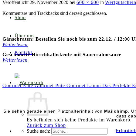
Veröffentlicht
29. November 2020
bei
600 × 600
in
Wertgutschei
Kommentare und Trackbacks sind derzeit geschlossen.
Shop
Über uns
Gänsebraten: Bestellen Sie noch bis zum 22.12. / 12:00 
Weiterlesen
Kontakt
Geschmorte Hirschkalbskeule mit Sauerrahmsauce
Weiterlesen
Gourmet Ente
Gourmet Pute
Gourmet Lamm
Das Perfekte E
Sie sehen gerade einen Platzhalterinhalt von
Mailchimp
. U
dass dab
Es befinden sich keine Produkte im Warenkorb.
Zurück zum Shop
Erforder
Suche nach: